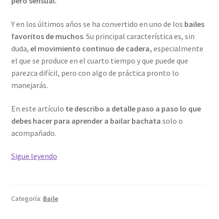
pero sensual.
Y en los últimos años se ha convertido en uno de los
bailes
favoritos de muchos
. Su principal característica es, sin
duda,
el movimiento continuo de cadera,
especialmente
el que se produce en el cuarto tiempo y que puede que
parezca difícil, pero con algo de práctica pronto lo
manejarás.
En este artículo
te describo a detalle paso a paso lo que
debes hacer para aprender a bailar bachata
solo o
acompañado.
Cómo
Sigue leyendo
aprender
a
bailar
Categoría:
Baile
bachata