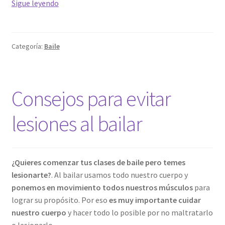
¿Qué
Sigue leyendo
tipo
de
tacón
Categoría:
Baile
usar
en
zapatos
de
Consejos para evitar
baile?
lesiones al bailar
¿Quieres comenzar tus clases de baile pero temes
lesionarte?
. Al bailar usamos todo nuestro cuerpo y
ponemos en movimiento todos nuestros músculos
para
lograr su propósito. Por eso
es muy importante cuidar
nuestro cuerpo
y hacer todo lo posible por no maltratarlo
o lesionarlo.