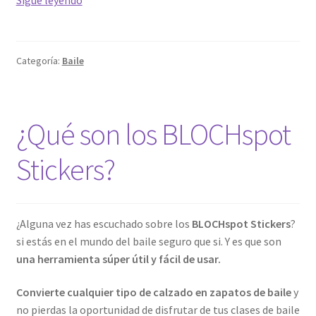
indispensables
para
tus
Categoría:
Baile
clases
de
baile
¿Qué son los BLOCHspot
Stickers?
¿Alguna vez has escuchado sobre los
BLOCHspot Stickers
?
si estás en el mundo del baile seguro que si. Y es que son
una herramienta súper útil y fácil de usar.
Convierte cualquier tipo de calzado en zapatos de baile
y
no pierdas la oportunidad de disfrutar de tus clases de baile