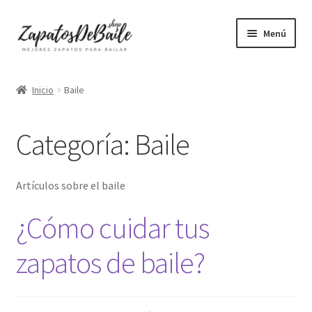
Ir
Ir
Menú
a
al
la
contenido
Mujer
navegación
Inicio
Baile
Hombre
Categoría:
Baile
Accesorios
Mascarillas
Artículos sobre el baile
¿Cómo cuidar tus
Camisetas mujer
zapatos de baile?
Camisetas hombre
+ Vendidos