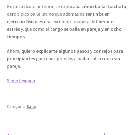
En un artículo anterior, te explicaba
cómo bailar bachata
,
otro típico baile latino que además de
ser un buen
ejercicio físico
es una excelente manera de
liberar el
estrés
y, que como el tango
se baila en pareja y en ocho
tiempos.
Ahora,
quiero explicarte algunos pasos y consejos para
principiantes
para que aprendas a bailar salsa con o sin
pareja.
Cómo
Sigue leyendo
aprender
a
bailar
Categoría:
Baile
salsa