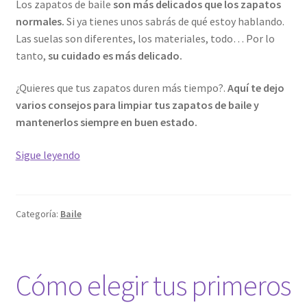
Los zapatos de baile
son más delicados que los zapatos
normales.
Si ya tienes unos sabrás de qué estoy hablando.
Las suelas son diferentes, los materiales, todo… Por lo
tanto,
su cuidado es más delicado.
¿Quieres que tus zapatos duren más tiempo?.
Aquí te dejo
varios consejos para limpiar tus zapatos de baile y
mantenerlos siempre en buen estado.
¿Cómo
Sigue leyendo
cuidar
tus
zapatos
Categoría:
Baile
de
baile?
Cómo elegir tus primeros