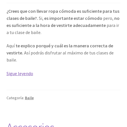
¿Crees que con llevar ropa cómoda es suficiente para tus
clases de baile?.
Si,
es importante estar cómodo
pero,
no
es suficiente a la hora de vestirte adecuadamente
para ir
a tu clase de baile.
Aquí
te explico porqué y cuál es la manera correcta de
vestirte.
Así podrás disfrutar al máximo de tus clases de
baile.
Cuál
Sigue leyendo
es
la
ropa
Categoría:
Baile
adecuada
para
tus
clases