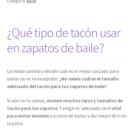
Categoría:
Baile
zapatos
de
baile
¿Qué tipo de tacón usar
en zapatos de baile?
La moda cambia y decidir cuál es el mejor calzado para
bailar no es la excepción.
¿No sabes cuál es el tamaño
adecuado del tacón para tus zapatos de baile?.
Si aún no lo sabias,
existen muchos tipos y tamaños de
tacón para tus zapatos
. Y elegir el adecuado será
vital
para evitar lesiones
a la hora de bailar y dar mejor de ti en
la pista.