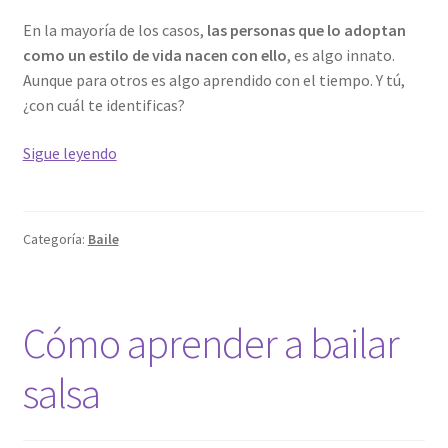
En la mayoría de los casos,
las personas que lo adoptan
como un estilo de vida nacen con ello
, es algo innato.
Aunque para otros es algo aprendido con el tiempo. Y tú,
¿con cuál te identificas?
El
Sigue leyendo
baile,
más
que
Categoría:
Baile
una
pasión,
un
estilo
Cómo aprender a bailar
de
vida
salsa