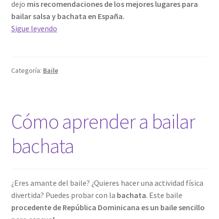
dejo
mis recomendaciones de los mejores lugares para
bailar salsa y bachata en España.
Lugares
Sigue leyendo
para
aprender
salsa
Categoría:
Baile
y
bachata
en
España
Cómo aprender a bailar
bachata
¿Eres amante del baile? ¿Quieres hacer una actividad física
divertida? Puedes probar con la
bachata
. Este baile
procedente de República Dominicana es un baile sencillo