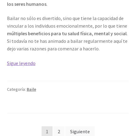
los seres humanos
.
Bailar no sólo es divertido, sino que tiene la capacidad de
vincular a los individuos emocionalmente, por lo que tiene
múltiples beneficios para tu salud física, mental y social
.
Si todavía no te has animado a bailar regularmente aquí te
dejo varias razones para comenzar a hacerlo.
Beneficios
Sigue leyendo
de
bailar
para
Categoría:
Baile
tu
salud
Navegación
1
2
Siguiente