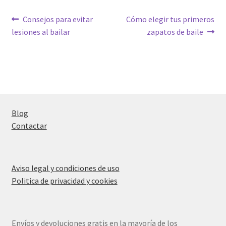
Navegación
Anterior:
Siguiente:
Consejos para evitar
Cómo elegir tus primeros
lesiones al bailar
zapatos de baile
de
entradas
Blog
Contactar
Aviso legal y condiciones de uso
Politica de privacidad y cookies
Envíos y devoluciones gratis en la mayoría de los