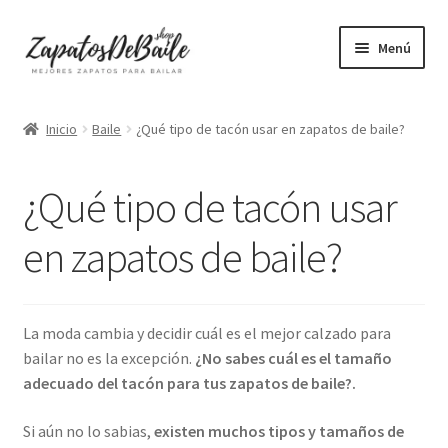
Ir
Ir
Menú
a
al
la
contenido
Mujer
navegación
Inicio
Baile
¿Qué tipo de tacón usar en zapatos de baile?
Hombre
¿Qué tipo de tacón usar
Accesorios
en zapatos de baile?
Mascarillas
Camisetas mujer
La moda cambia y decidir cuál es el mejor calzado para
bailar no es la excepción.
¿No sabes cuál es el tamaño
Camisetas hombre
adecuado del tacón para tus zapatos de baile?.
+ Vendidos
Si aún no lo sabias,
existen muchos tipos y tamaños de