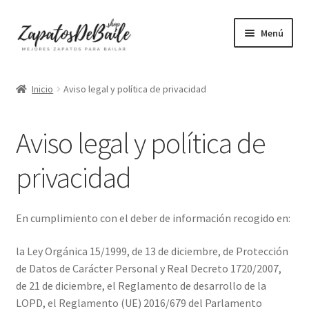
Ir
Ir
Menú
a
al
la
contenido
Mujer
navegación
Inicio
Aviso legal y política de privacidad
Hombre
Aviso legal y política de
Accesorios
privacidad
Mascarillas
Camisetas mujer
En cumplimiento con el deber de información recogido en:
la Ley Orgánica 15/1999, de 13 de diciembre, de Protección
Camisetas hombre
de Datos de Carácter Personal y Real Decreto 1720/2007,
de 21 de diciembre, el Reglamento de desarrollo de la
+ Vendidos
LOPD, el Reglamento (UE) 2016/679 del Parlamento