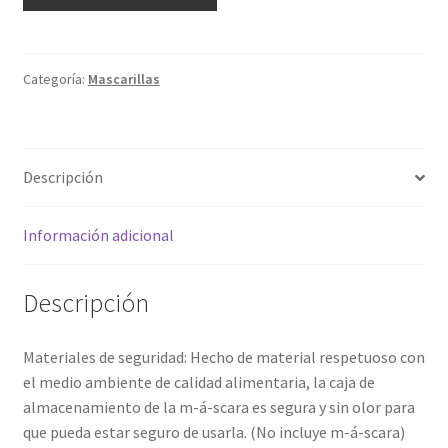
l
t
e
r
Categoría:
Mascarillas
n
a
t
Descripción
i
v
e
Información adicional
:
Descripción
Materiales de seguridad: Hecho de material respetuoso con
el medio ambiente de calidad alimentaria, la caja de
almacenamiento de la m-á-scara es segura y sin olor para
que pueda estar seguro de usarla. (No incluye m-á-scara)