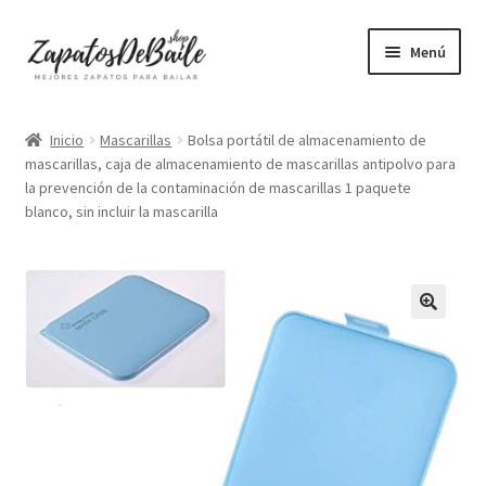
Ir
Ir
Menú
a
al
la
contenido
Mujer
navegación
Inicio
Mascarillas
Bolsa portátil de almacenamiento de
mascarillas, caja de almacenamiento de mascarillas antipolvo para
Hombre
la prevención de la contaminación de mascarillas 1 paquete
blanco, sin incluir la mascarilla
Accesorios
Mascarillas
Camisetas mujer
Camisetas hombre
+ Vendidos