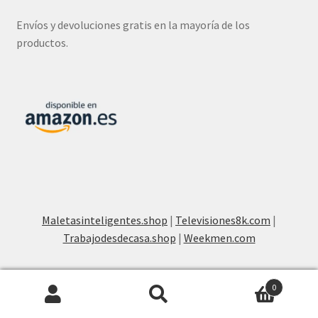
Envíos y devoluciones gratis en la mayoría de los
productos.
Maletasinteligentes.shop
|
Televisiones8k.com
|
Trabajodesdecasa.shop
|
Weekmen.com
0
Buscar
Buscar