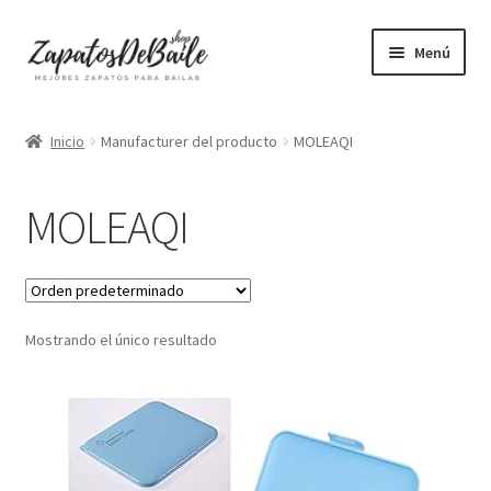
Ir
Ir
Menú
a
al
la
contenido
Mujer
navegación
Inicio
Manufacturer del producto
MOLEAQI
Hombre
MOLEAQI
Accesorios
Mascarillas
Mostrando el único resultado
Camisetas mujer
Camisetas hombre
+ Vendidos