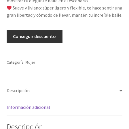
mostrar tu elegante baile en el escenario.
Suave y liviano: súper ligero y flexible, te hace sentir una
gran libertad y cómodo de llevar, mantén tu increíble baile.
A
Conseguir descuento
l
t
e
r
Categoría:
Mujer
n
a
t
Descripción
i
v
e
Información adicional
:
Descripción