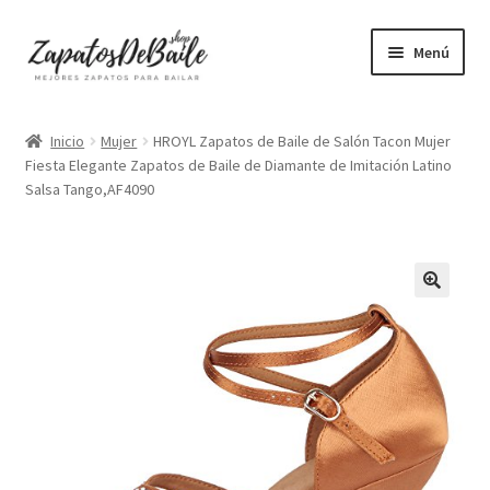
Ir
Ir
Menú
a
al
la
contenido
Mujer
navegación
Inicio
Mujer
HROYL Zapatos de Baile de Salón Tacon Mujer
Fiesta Elegante Zapatos de Baile de Diamante de Imitación Latino
Hombre
Salsa Tango,AF4090
Accesorios
Mascarillas
Camisetas mujer
Camisetas hombre
+ Vendidos