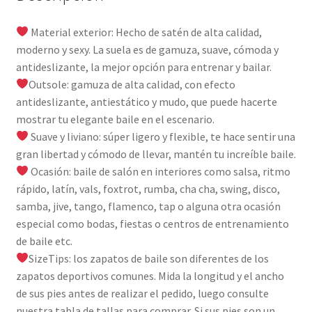
Material exterior: Hecho de satén de alta calidad,
moderno y sexy. La suela es de gamuza, suave, cómoda y
antideslizante, la mejor opción para entrenar y bailar.
Outsole: gamuza de alta calidad, con efecto
antideslizante, antiestático y mudo, que puede hacerte
mostrar tu elegante baile en el escenario.
Suave y liviano: súper ligero y flexible, te hace sentir una
gran libertad y cómodo de llevar, mantén tu increíble baile.
Ocasión: baile de salón en interiores como salsa, ritmo
rápido, latín, vals, foxtrot, rumba, cha cha, swing, disco,
samba, jive, tango, flamenco, tap o alguna otra ocasión
especial como bodas, fiestas o centros de entrenamiento
de baile etc.
SizeTips: los zapatos de baile son diferentes de los
zapatos deportivos comunes. Mida la longitud y el ancho
de sus pies antes de realizar el pedido, luego consulte
nuestra tabla de tallas para comprar. Si sus pies son un