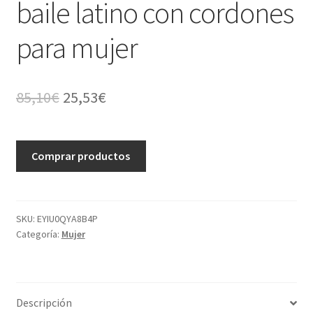
baile latino con cordones
para mujer
El
El
85,10
€
25,53
€
precio
precio
original
actual
A
era:
es:
Comprar productos
l
85,10€.
25,53€.
t
e
r
SKU:
EYIU0QYA8B4P
Categoría:
Mujer
n
a
t
i
Descripción
v