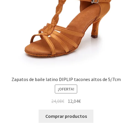
Zapatos de baile latino DIPLIP tacones altos de 5/7cm
¡OFERTA!
El
El
24,08
€
12,04
€
precio
precio
original
actual
Comprar productos
era:
es:
24,08€.
12,04€.