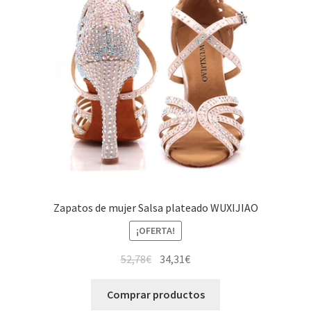
Zapatos de mujer Salsa plateado WUXIJIAO
¡OFERTA!
El
El
52,78
€
34,31
€
precio
precio
original
actual
Comprar productos
era:
es: