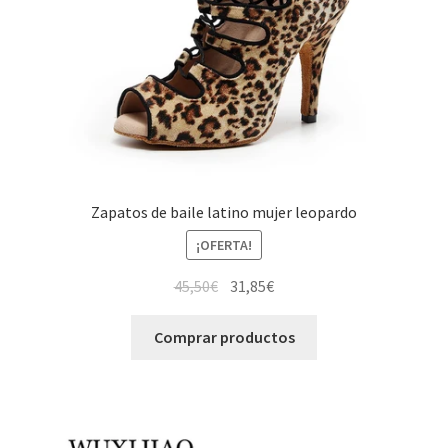
Zapatos de baile latino mujer leopardo
¡OFERTA!
El
El
45,50
€
31,85
€
precio
precio
original
actual
Comprar productos
era:
es:
45,50€.
31,85€.