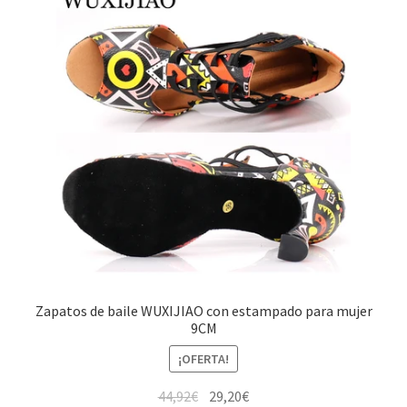
Zapatos de baile WUXIJIAO con estampado para mujer
9CM
¡OFERTA!
El
El
44,92
€
29,20
€