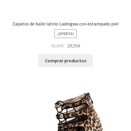
Zapatos de baile latino Ladingwu con estampado piel
¡OFERTA!
El
El
41,04
€
29,55
€
precio
precio
original
actual
Comprar productos
era:
es:
41,04€.
29,55€.