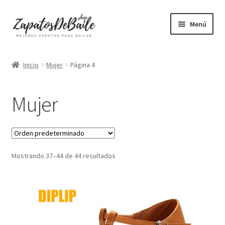
Ir
Ir
Menú
a
al
la
contenido
Mujer
navegación
Inicio
Mujer
Página 4
Hombre
Mujer
Accesorios
Mascarillas
Mostrando 37–44 de 44 resultados
Camisetas mujer
Camisetas hombre
+ Vendidos