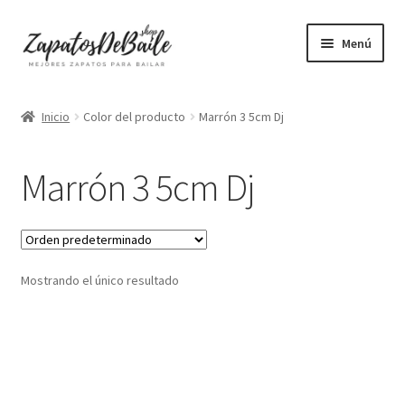
Ir
Ir
Menú
a
al
la
contenido
Mujer
navegación
Inicio
Color del producto
Marrón 3 5cm Dj
Hombre
Marrón 3 5cm Dj
Accesorios
Mascarillas
Mostrando el único resultado
Camisetas mujer
Camisetas hombre
+ Vendidos