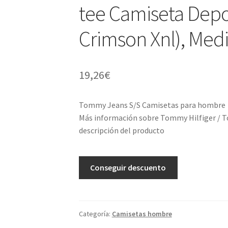
tee Camiseta Depo
Crimson Xnl), Me
19,26
€
Tommy Jeans S/S Camisetas para hombre
Más información sobre Tommy Hilfiger / T
descripción del producto
A
Conseguir descuento
l
t
e
r
Categoría:
Camisetas hombre
n