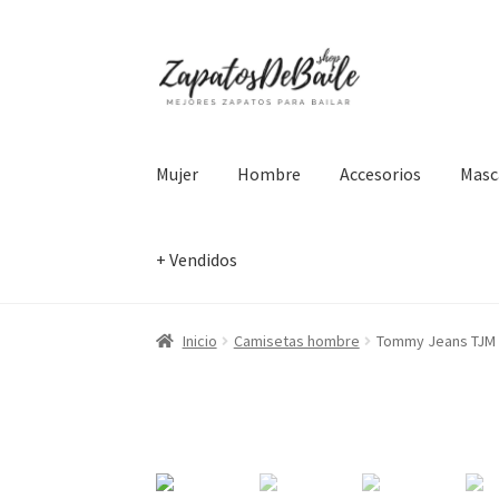
Ir
Ir
a
al
la
contenido
navegación
Mujer
Hombre
Accesorios
Masc
+ Vendidos
Inicio
Camisetas hombre
Tommy Jeans TJM C