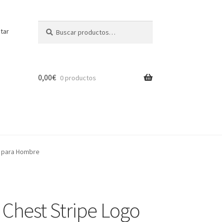
Buscar
Buscar
tar
por:
0,00
€
0 productos
m para Hombre
Chest Stripe Logo