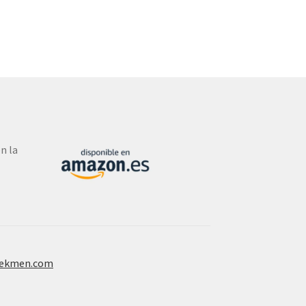
n la
ekmen.com