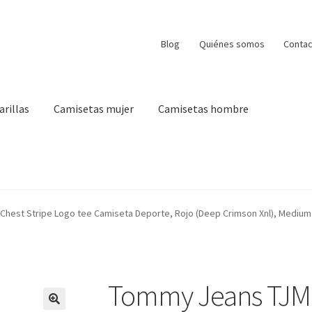
Blog
Quiénes somos
Contac
arillas
Camisetas mujer
Camisetas hombre
hest Stripe Logo tee Camiseta Deporte, Rojo (Deep Crimson Xnl), Mediu
Tommy Jeans TJM 