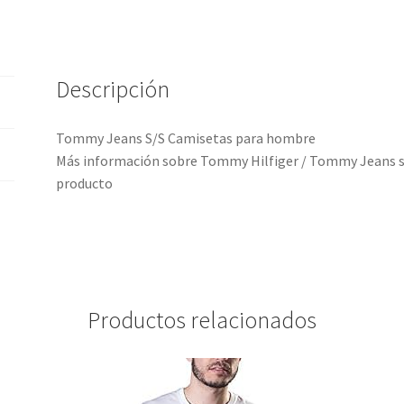
a
t
i
Descripción
v
e
:
Tommy Jeans S/S Camisetas para hombre
Más información sobre Tommy Hilfiger / Tommy Jeans se
producto
Productos relacionados