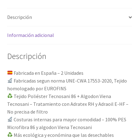
a
t
Descripción
i
v
e
Información adicional
:
Descripción
Fabricada en España – 2 Unidades
Fabricadas segun norma UNE-CWA 17553-2020, Tejido
homologado por EUROFINS
Tejido Poliéster Tecnosani 86 + Algodon Viena
Tecnosani – Tratamiento con Adratex RH y Adraoil E-HF –
No precisa de filtro
Costuras internas para mayor comodidad – 100% PES
Microfibra 86 y algodon Viena Tecnosani
Más ecológica y económina que las desechables