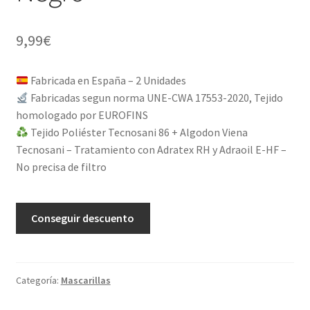
9,99
€
Fabricada en España – 2 Unidades
Fabricadas segun norma UNE-CWA 17553-2020, Tejido
homologado por EUROFINS
Tejido Poliéster Tecnosani 86 + Algodon Viena
Tecnosani – Tratamiento con Adratex RH y Adraoil E-HF –
No precisa de filtro
A
Conseguir descuento
l
t
e
r
Categoría:
Mascarillas
n