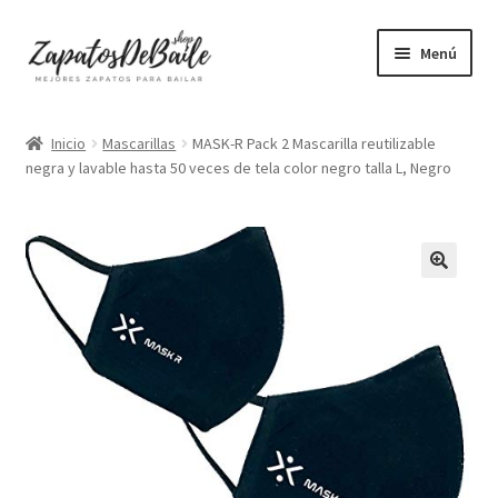
Ir
Ir
Menú
a
al
la
contenido
Mujer
navegación
Inicio
Mascarillas
MASK-R Pack 2 Mascarilla reutilizable
negra y lavable hasta 50 veces de tela color negro talla L, Negro
Hombre
Accesorios
Mascarillas
Camisetas mujer
Camisetas hombre
+ Vendidos